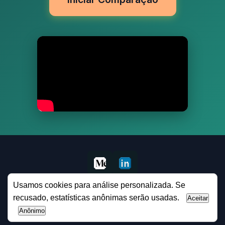
Usamos cookies para análise personalizada. Se
Contato: protmaks@gmail.com
recusado, estatísticas anônimas serão usadas.
Aceitar
© 2024 MaxPilot. Todos os direitos reservados.
Anônimo